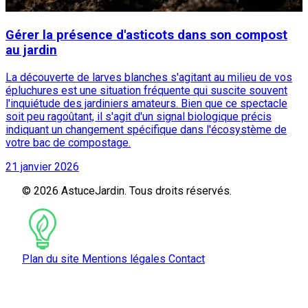
Gérer la présence d'asticots dans son compost
au jardin
La découverte de larves blanches s'agitant au milieu de vos
épluchures est une situation fréquente qui suscite souvent
l'inquiétude des jardiniers amateurs. Bien que ce spectacle
soit peu ragoûtant, il s'agit d'un signal biologique précis
indiquant un changement spécifique dans l'écosystème de
votre bac de compostage.
21 janvier 2026
© 2026 AstuceJardin. Tous droits réservés.
Plan du site
Mentions légales
Contact