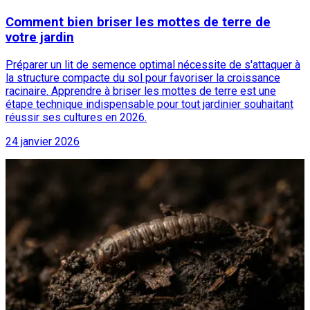
Comment bien briser les mottes de terre de
votre jardin
Préparer un lit de semence optimal nécessite de s'attaquer à
la structure compacte du sol pour favoriser la croissance
racinaire. Apprendre à briser les mottes de terre est une
étape technique indispensable pour tout jardinier souhaitant
réussir ses cultures en 2026.
24 janvier 2026